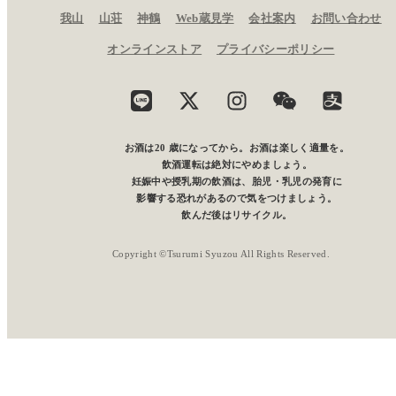
我山
山荘
神鶴
Web蔵見学
会社案内
お問い合わせ
愛知県津島市百町字旭 46 番地
オンラインストア
プライバシーポリシー
代表電話
0567-31-1141
お酒は20 歳になってから。お酒は楽しく適量を。
飲酒運転は絶対にやめましょう。
妊娠中や授乳期の飲酒は、胎児・乳児の発育に
影響する恐れがあるので気をつけましょう。
飲んだ後はリサイクル。
Copyright ©Tsurumi Syuzou All Rights Reserved.