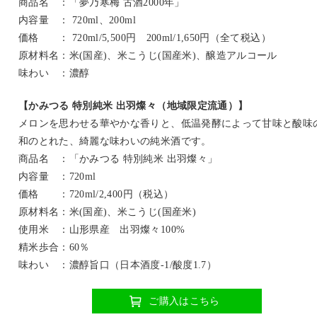
商品名 ：「夢乃寒梅 古酒2000年」
内容量 ： 720ml、200ml
価格 ： 720ml/5,500円 200ml/1,650円（全て税込）
原材料名：米(国産)、米こうじ(国産米)、醸造アルコール
味わい ：濃醇
【かみつる 特別純米 出羽燦々（地域限定流通）】
メロンを思わせる華やかな香りと、低温発酵によって甘味と酸味
和のとれた、綺麗な味わいの純米酒です。
商品名 ：「かみつる 特別純米 出羽燦々」
内容量 ：720ml
価格 ：720ml/2,400円（税込）
原材料名：米(国産)、米こうじ(国産米)
使用米 ：山形県産 出羽燦々100%
精米歩合：60％
味わい ：濃醇旨口（日本酒度-1/酸度1.7）
ご購入はこちら