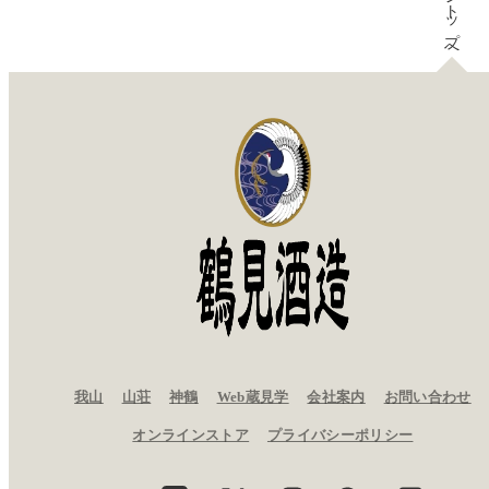
ページトップへ
我山
山荘
神鶴
Web蔵見学
会社案内
お問い合わせ
愛知県津島市百町字旭 46 番地
オンラインストア
プライバシーポリシー
代表電話
0567-31-1141