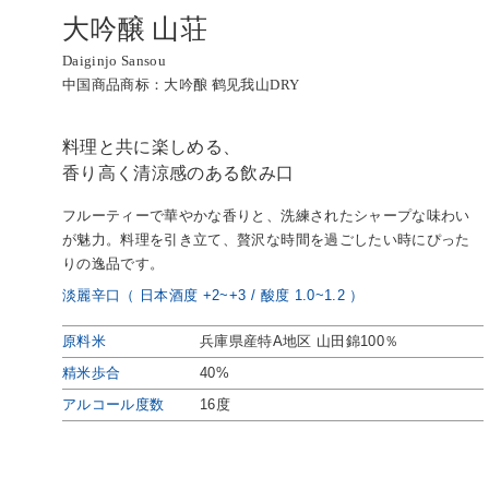
大吟醸 山荘
Daiginjo Sansou
中国商品商标：大吟酿 鹤见我山DRY
料理と共に楽しめる、
香り高く清涼感のある飲み口
フルーティーで華やかな香りと、洗練されたシャープな味わい
が魅力。料理を引き立て、贅沢な時間を過ごしたい時にぴった
りの逸品です。
淡麗辛口（ 日本酒度 +2~+3 / 酸度 1.0~1.2 ）
原料米
兵庫県産特A地区 山田錦100％
精米歩合
40%
アルコール度数
16度