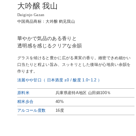
大吟醸 我山
Daiginjo Gazan
中国商品商标：大吟酿 鹤见我山
華やかで気品のある香りと
透明感を感じるクリアな余韻
グラスを傾けると豊かに広がる果実の香り。緻密できめ細かい
口当たりと程よい旨み、スッキリとした後味が心地良い余韻を
作ります。
淡麗やや甘口（ 日本酒度 ±0 / 酸度 1.0~1.2 ）
原料米
兵庫県産特A地区 山田錦100％
精米歩合
40%
アルコール度数
16度