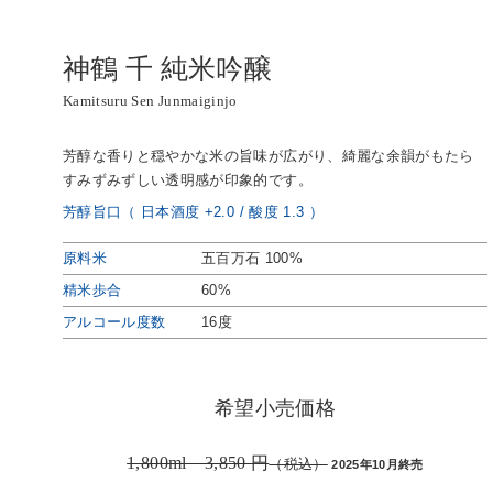
神鶴 千 純米吟醸
Kamitsuru Sen Junmaiginjo
芳醇な香りと穏やかな米の旨味が広がり、綺麗な余韻がもたら
すみずみずしい透明感が印象的です。
芳醇旨口（ 日本酒度 +2.0 / 酸度 1.3 ）
原料米
五百万石 100%
精米歩合
60%
アルコール度数
16度
希望小売価格
1,800ml 3,850 円
（税込）
2025年10月終売