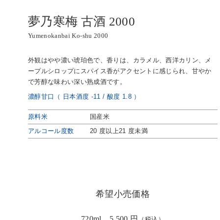
夢乃寒梅 古酒 2000
Yumenokanbai Ko-shu 2000
外観はやや濃い琥珀色で、香りは、カラメル、西洋カリン、メ
ープルシロップにスパイス香がアクセントに感じられ、甘やか
で芳醇な味わい深い熟成酒です。
濃醇甘口（ 日本酒度 -11 / 酸度 1.8 ）
原料米
国産米
アルコール度数
20 度以上21 度未満
希望小売価格
720ml 5,500 円
（税込）