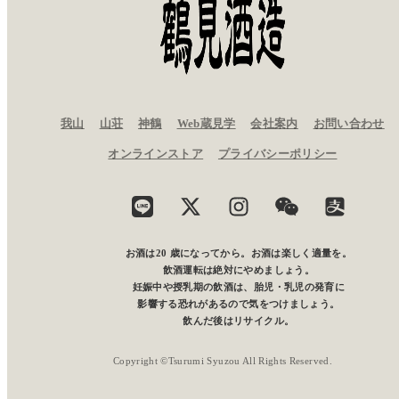
我山
山荘
神鶴
Web蔵見学
会社案内
お問い合わせ
愛知県津島市百町字旭 46 番地
オンラインストア
プライバシーポリシー
代表電話
0567-31-1141
お酒は20 歳になってから。お酒は楽しく適量を。
飲酒運転は絶対にやめましょう。
妊娠中や授乳期の飲酒は、胎児・乳児の発育に
影響する恐れがあるので気をつけましょう。
飲んだ後はリサイクル。
Copyright ©Tsurumi Syuzou All Rights Reserved.